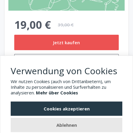
19,00 €
39,00 €
Jetzt kaufen
Zum Warenkorb hinzufügen
Verwendung von Cookies
Details:
Wir nutzen Cookies (auch von Drittanbietern), um
02:10:33 Stunden Videos auf Abruf
Inhalte zu personalisieren und Surfverhalten zu
8 Übungen
analysieren.
Mehr über Cookies
Cookies akzeptieren
Impressum
Datenschutz
Allgemeine Geschäftsbedingungen
Ablehnen