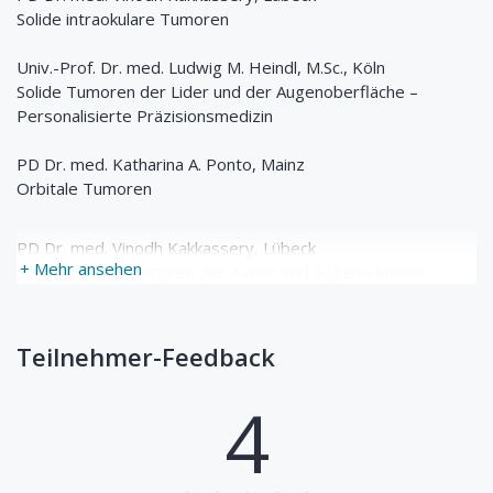
Solide intraokulare Tumoren
Univ.-Prof. Dr. med. Ludwig M. Heindl, M.Sc., Köln
Solide Tumoren der Lider und der Augenoberfläche –
Personalisierte Präzisionsmedizin
PD Dr. med. Katharina A. Ponto, Mainz
Orbitale Tumoren
PD Dr. med. Vinodh Kakkassery, Lübeck
+ Mehr ansehen
Lymphatische Tumoren der Augen und Augenadnexen
Teilnehmer-Feedback
4