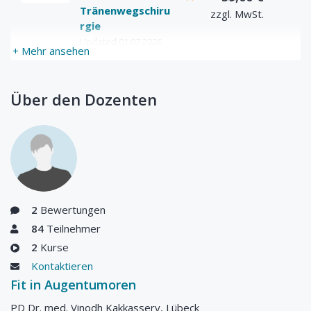
2. Solide Tumore der Lider und der Augenoberfläche
Tränenwegschiru
zzgl. MwSt.
(Professor Dr. med. Ludwig M Heindl – UK Köln)
rgie
Updated 01.07.2026
3. Orbitale Tumore (PD Dr. Katharina Ponto – UK Mainz)
+ Mehr ansehen
4. Lymphatische Tumore der Augen und Augenadnexen (PD
Dr. med. Vinodh Kakkassery- UK Lübeck)
Über den Dozenten
2
Bewertungen
84
Teilnehmer
2
Kurse
Kontaktieren
Fit in Augentumoren
PD Dr. med. Vinodh Kakkassery, Lübeck