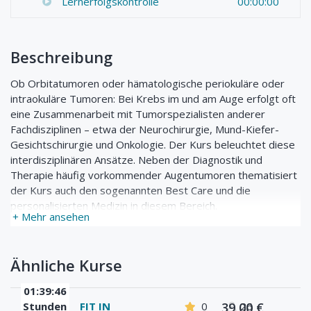
Lernerfolgskontrolle
00:00:00
Beschreibung
Ob Orbitatumoren oder hämatologische periokuläre oder
intraokuläre Tumoren: Bei Krebs im und am Auge erfolgt oft
eine Zusammenarbeit mit Tumorspezialisten anderer
Fachdisziplinen – etwa der Neurochirurgie, Mund-Kiefer-
Gesichtschirurgie und Onkologie. Der Kurs beleuchtet diese
interdisziplinären Ansätze. Neben der Diagnostik und
Therapie häufig vorkommender Augentumoren thematisiert
der Kurs auch den sogenannten Best Care und die
personalisierten Medizin in diesem Bereich.
+ Mehr ansehen
Programm
Ähnliche Kurse
1. Solide intraokulare Tumore (PD Dr. med. Vinodh
Kakkassery- UK Lübeck)
01:39:46
Stunden
FIT IN
0
39,00 €
26