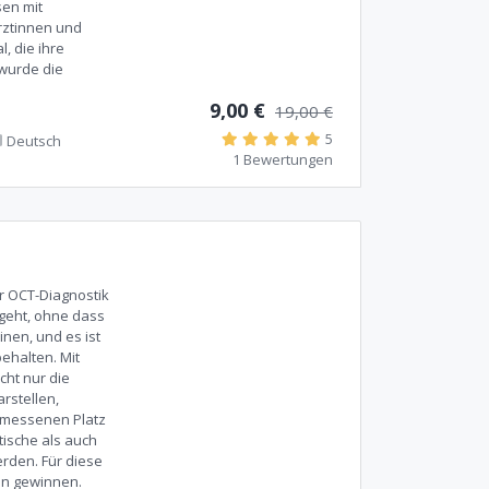
en mit
ärztinnen und
, die ihre
 wurde die
9,00 €
19,00 €
5
Deutsch
1 Bewertungen
 OCT-Diagnostik
geht, ohne dass
nen, und es ist
ehalten. Mit
cht nur die
rstellen,
emessenen Platz
ische als auch
rden. Für diese
en gewinnen.