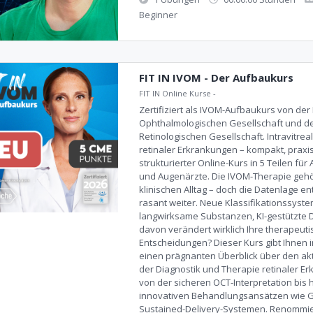
Beginner
FIT IN IVOM - Der Aufbaukurs
FIT IN Online Kurse
-
Zertifiziert als IVOM-Aufbaukurs von de
Ophthalmologischen Gesellschaft und d
Retinologischen Gesellschaft. Intravitrea
retinaler Erkrankungen – kompakt, praxisn
strukturierter Online-Kurs in 5 Teilen fü
und Augenärzte. Die IVOM-Therapie geh
klinischen Alltag – doch die Datenlage ent
rasant weiter. Neue Klassifikationssyste
langwirksame Substanzen, KI-gestützte 
davon verändert wirklich Ihre therapeut
Entscheidungen? Dieser Kurs gibt Ihnen 
einen prägnanten Überblick über den ak
der Diagnostik und Therapie retinaler E
von der sicheren OCT-Interpretation bis 
innovativen Behandlungsansätzen wie 
Sustained-Delivery-Systemen. Renommie