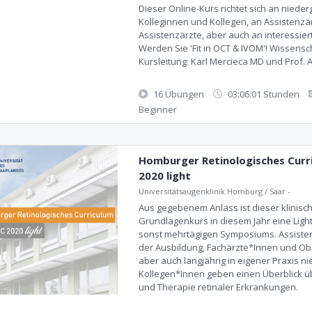
Dieser Online-Kurs richtet sich an niede
Kolleginnen und Kollegen, an Assistenzä
Assistenzärzte, aber auch an interessiert
Werden Sie 'Fit in OCT & IVOM'! Wissensc
Kursleitung: Karl Mercieca MD und Prof. A
16 Übungen
03:06:01 Stunden
Beginner
Homburger Retinologisches Curr
2020 light
Universitätsaugenklinik Homburg / Saar
-
Aus gegebenem Anlass ist dieser klinisch
Grundlagenkurs in diesem Jahr eine Ligh
sonst mehrtägigen Symposiums. Assiste
der Ausbildung, Fachärzte*Innen und Ob
aber auch langjährig in eigener Praxis 
Kollegen*Innen geben einen Überblick ü
und Therapie retinaler Erkrankungen.