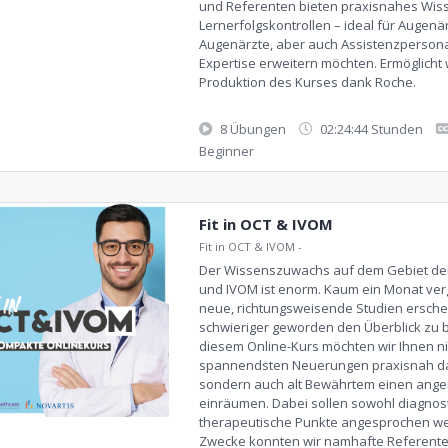
und Referenten bieten praxisnahes Wiss
Lernerfolgskontrollen – ideal für Augen
Augenärzte, aber auch Assistenzpersonal
Expertise erweitern möchten. Ermöglicht
Produktion des Kurses dank Roche.
8 Übungen
02:24:44 Stunden
Beginner
Fit in OCT & IVOM
Fit in OCT & IVOM
-
Der Wissenszuwachs auf dem Gebiet der
und IVOM ist enorm. Kaum ein Monat ver
neue, richtungsweisende Studien erschei
schwieriger geworden den Überblick zu b
diesem Online-Kurs möchten wir Ihnen ni
spannendsten Neuerungen praxisnah da
sondern auch alt Bewährtem einen ang
einräumen. Dabei sollen sowohl diagnost
therapeutische Punkte angesprochen we
Zwecke konnten wir namhafte Referent