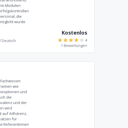
drei Modulen
erfolgskontrollen
personal, die
möglicht wurde
Kostenlos
4
Deutsch
1 Bewertungen
s Fachwissen
Themen wie
pieoptionen und
uch die
ävalenz und der
en wird
gt auf Adhärenz,
sätzen für
te Referentinnen