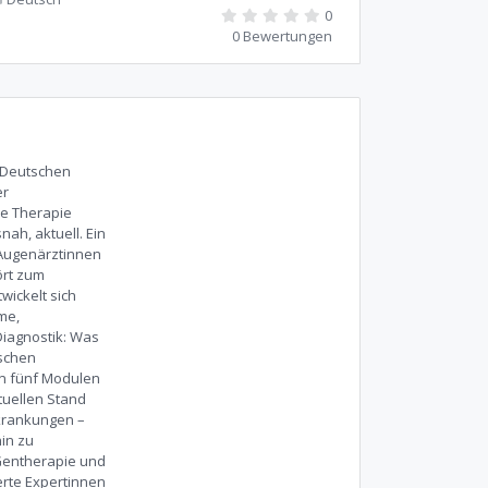
0
0 Bewertungen
r Deutschen
er
le Therapie
ah, aktuell. Ein
r Augenärztinnen
ört zum
wickelt sich
me,
Diagnostik: Was
ischen
in fünf Modulen
tuellen Stand
rkrankungen –
hin zu
Gentherapie und
rte Expertinnen