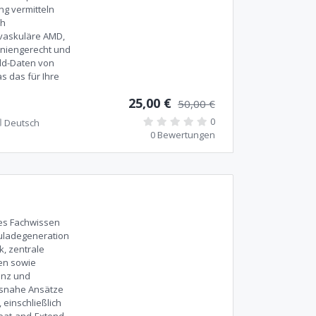
ng vermitteln
ch
ovaskuläre AMD,
iniengerecht und
rld-Daten von
 das für Ihre
25,00 €
50,00 €
0
Deutsch
0 Bewertungen
des Fachwissen
uladegeneration
k, zentrale
en sowie
enz und
xisnahe Ansätze
einschließlich
eat-and-Extend.