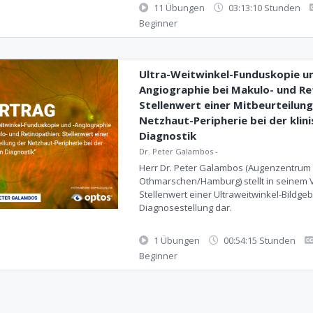
11 Übungen
03:13:10 Stunden
Beginner
Ultra-Weitwinkel-Funduskopie un
Angiographie bei Makulo- und Re
Stellenwert einer Mitbeurteilung
Netzhaut-Peripherie bei der klin
Diagnostik
Dr. Peter Galambos
-
Herr Dr. Peter Galambos (Augenzentrum
Othmarschen/Hamburg) stellt in seinem 
Stellenwert einer Ultraweitwinkel-Bildge
Diagnosestellung dar.
1 Übungen
00:54:15 Stunden
Beginner