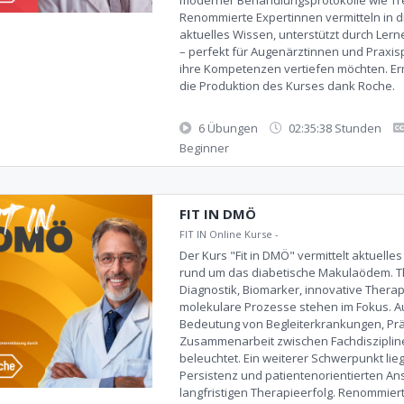
Renommierte Expertinnen vermitteln in 
aktuelles Wissen, unterstützt durch Lern
– perfekt für Augenärztinnen und Praxis
ihre Kompetenzen vertiefen möchten. Er
die Produktion des Kurses dank Roche.
6 Übungen
02:35:38 Stunden
Beginner
FIT IN DMÖ
FIT IN Online Kurse
-
Der Kurs "Fit in DMÖ" vermittelt aktuelle
rund um das diabetische Makulaödem. 
Diagnostik, Biomarker, innovative Thera
molekulare Prozesse stehen im Fokus. A
Bedeutung von Begleiterkrankungen, Pr
Zusammenarbeit zwischen Fachdisziplin
beleuchtet. Ein weiterer Schwerpunkt lie
Persistenz und patientenorientierten An
langfristigen Therapieerfolg. Renommier