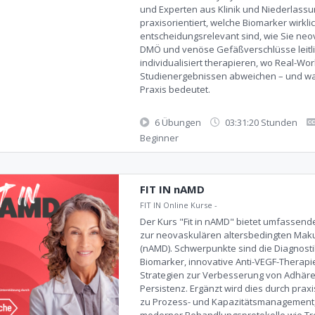
und Experten aus Klinik und Niederlassu
praxisorientiert, welche Biomarker wirkli
entscheidungsrelevant sind, wie Sie ne
DMÖ und venöse Gefäßverschlüsse leitl
individualisiert therapieren, wo Real-Wo
Studienergebnissen abweichen – und was
Praxis bedeutet.
6 Übungen
03:31:20 Stunden
Beginner
FIT IN nAMD
FIT IN Online Kurse
-
Der Kurs "Fit in nAMD" bietet umfassen
zur neovaskulären altersbedingten Mak
(nAMD). Schwerpunkte sind die Diagnosti
Biomarker, innovative Anti-VEGF-Therapi
Strategien zur Verbesserung von Adhär
Persistenz. Ergänzt wird dies durch pra
zu Prozess- und Kapazitätsmanagement, 
moderner Behandlungsprotokolle wie Tr