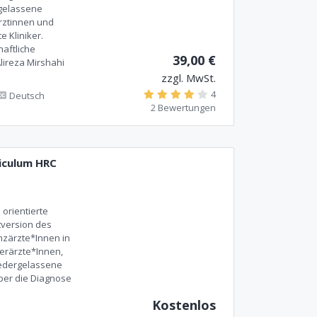
rgelassene
rztinnen und
e Kliniker.
haftliche
39,00 €
lireza Mirshahi
zzgl. MwSt.
4
Deutsch
2 Bewertungen
iculum HRC
 orientierte
tversion des
nzärzte*Innen in
erärzte*Innen,
niedergelassene
ber die Diagnose
Kostenlos