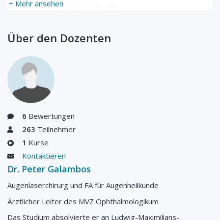
+ Mehr ansehen
Makulaödem: Ist
unser
Therapiestandar
Über den Dozenten
d noch aktuell?
Updated 06.08.2026
6
Bewertungen
263
Teilnehmer
1
Kurse
Kontaktieren
Dr. Peter Galambos
Augenlaserchirurg und FA für Augenheilkunde
Ärztlicher Leiter des MVZ Ophthalmologikum
Das Studium absolvierte er an Ludwig-Maximilians-