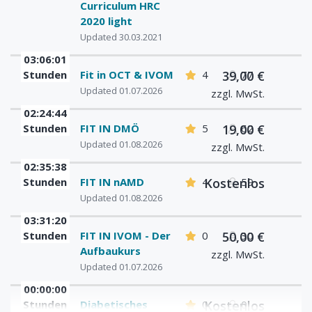
Curriculum HRC
2020 light
Updated 30.03.2021
03:06:01
Stunden
Fit in OCT & IVOM
4
39,00 €
77
Updated 01.07.2026
zzgl. MwSt.
02:24:44
Stunden
FIT IN DMÖ
5
19,00 €
62
Updated 01.08.2026
zzgl. MwSt.
02:35:38
Stunden
FIT IN nAMD
4
Kostenlos
59
Updated 01.08.2026
03:31:20
Stunden
FIT IN IVOM - Der
0
50,00 €
30
Aufbaukurs
zzgl. MwSt.
Updated 01.07.2026
00:00:00
Stunden
Diabetisches
0
Kostenlos
0