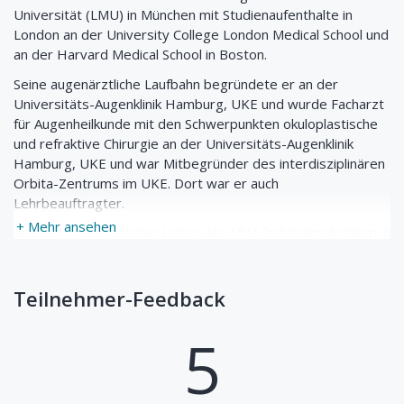
Universität (LMU) in München mit Studienaufenthalte in
London an der University College London Medical School und
an der Harvard Medical School in Boston.
Seine augenärztliche Laufbahn begründete er an der
Universitäts-Augenklinik Hamburg, UKE und wurde Facharzt
für Augenheilkunde mit den Schwerpunkten okuloplastische
und refraktive Chirurgie an der Universitäts-Augenklinik
Hamburg, UKE und war Mitbegründer des interdisziplinären
Orbita-Zentrums im UKE. Dort war er auch
Lehrbeauftragter.
+ Mehr ansehen
Seit 2013 ist Ärztlicher Leiter des MVZ Ophthalmologikum in
Hamburg. Er beschreibt sich selbst als Netzhautgeneralist
und ist durch die guten technischen Möglichkeiten der
Optosgeräte schneller genauere Diagnosen zu treffen als
Teilnehmer-Feedback
z.B. die Beurteilung der Netzhaut-Peripherie in Mydriasis.
5