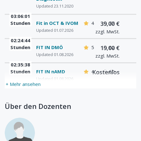
Updated 23.11.2020
03:06:01
Stunden
Fit in OCT & IVOM
4
39,00 €
77
Updated 01.07.2026
zzgl. MwSt.
02:24:44
Stunden
FIT IN DMÖ
5
19,00 €
62
Updated 01.08.2026
zzgl. MwSt.
02:35:38
Stunden
FIT IN nAMD
4
Kostenlos
60
Updated 01.08.2026
+ Mehr ansehen
03:31:20
Stunden
FIT IN IVOM - Der
0
50,00 €
30
Aufbaukurs
zzgl. MwSt.
Über den Dozenten
Updated 01.07.2026
00:00:00
Stunden
Diabetisches
0
Kostenlos
1
Makulaödem: Ist
unser