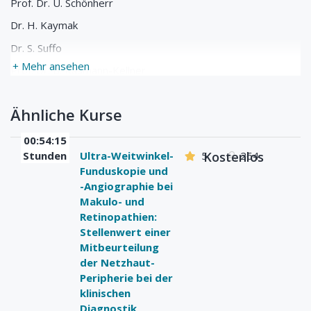
Prof. Dr. U. Schönherr
Dr. H. Kaymak
Dr. S. Suffo
+ Mehr ansehen
Prof. Dr. B. Käsmann-Kellner
Prof. Dr. N. Bechrakis
Ähnliche Kurse
00:54:15
Stunden
Ultra-Weitwinkel-
5
Kostenlos
264
Funduskopie und
-Angiographie bei
Makulo- und
Retinopathien:
Stellenwert einer
Mitbeurteilung
der Netzhaut-
Peripherie bei der
klinischen
Diagnostik