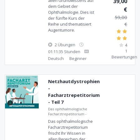
39,00
allen Grundwissens auf
dem Gebiet der
€
Ophthalmologie. Dies ist
59,00
der fünfte Kurs der
€
Reihe und thematisiert
Augentumore.
2 Übungen
4
1
01:11:35 Stunden
Bewertungen
Deutsch
Beginner
Netzhautdystrophien
-
Facharztrepetitorium
- Teil 7
Das ophthalmologische
Facharztrepetitorium
-
Das ophthalmologische
Facharztrepetitorium
frischt Ihr Wissen in
allen Bereichen der