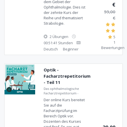
dem Gebiet der
€
Ophthalmologie. Dies ist
59,00
der zehnte Kurs der
€
Reihe und thematisiert
Strabologie.
2 Übungen
5
1
00:51:41 Stunden
Bewertungen
Deutsch
Beginner
Optik -
Facharztrepetitorium
- Teil 11
Das ophthalmologische
Facharztrepetitorium
-
Der online Kurs bereitet
Sie auf die
Facharztprüfung im
Bereich Optik vor.
Dozenten des Kurses
sind Prof. Dr. rer. nat.