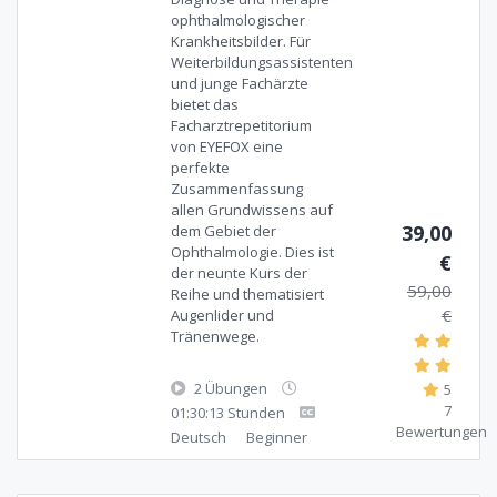
ophthalmologischer
Krankheitsbilder. Für
Weiterbildungsassistenten
und junge Fachärzte
bietet das
Facharztrepetitorium
von EYEFOX eine
perfekte
Zusammenfassung
allen Grundwissens auf
39,00
dem Gebiet der
Ophthalmologie. Dies ist
€
der neunte Kurs der
59,00
Reihe und thematisiert
€
Augenlider und
Tränenwege.
2 Übungen
5
7
01:30:13 Stunden
Bewertungen
Deutsch
Beginner