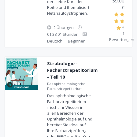
59,00
der siebte Kurs der
€
Reihe und thematisiert
Netzhautdystrophien.
2 Übungen
5
1
01:38:01 Stunden
Bewertungen
Deutsch
Beginner
Strabologie -
Facharztrepetitorium
- Teil 10
Das ophthalmologische
Facharztrepetitorium
-
Das ophthalmologische
Facharztrepetitorium
frischt Ihr Wissen in
allen Bereichen der
Ophthalmologie auf und
bereitet Sie ideal auf
Ihre Facharztprüfung
oder FEBO vor. Pro Kurs