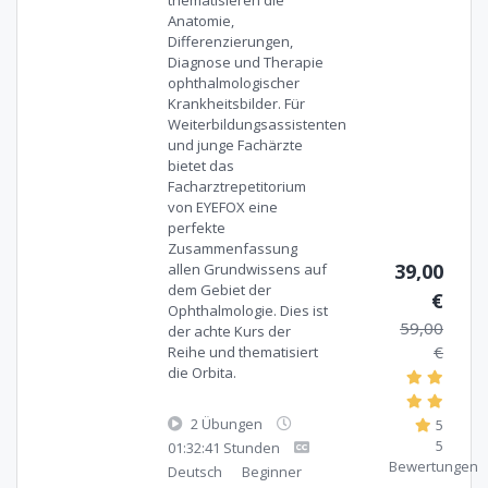
thematisieren die
Anatomie,
Differenzierungen,
Diagnose und Therapie
ophthalmologischer
Krankheitsbilder. Für
Weiterbildungsassistenten
und junge Fachärzte
bietet das
Facharztrepetitorium
von EYEFOX eine
perfekte
Zusammenfassung
39,00
allen Grundwissens auf
dem Gebiet der
€
Ophthalmologie. Dies ist
59,00
der achte Kurs der
€
Reihe und thematisiert
die Orbita.
2 Übungen
5
5
01:32:41 Stunden
Bewertungen
Deutsch
Beginner