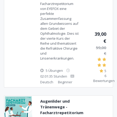
Facharztrepetitorium
von EYEFOX eine
perfekte
Zusammenfassung
allen Grundwissens auf
dem Gebiet der
39,00
Ophthalmologie. Dies ist
der vierte Kurs der
€
Reihe und thematisiert
59,00
die Refraktive Chirurgie
€
und
Linsenerkrankungen.
5 Übungen
5
6
02:01:35 Stunden
Bewertungen
Deutsch
Beginner
Augenlider und
Tränenwege -
Facharztrepetitorium